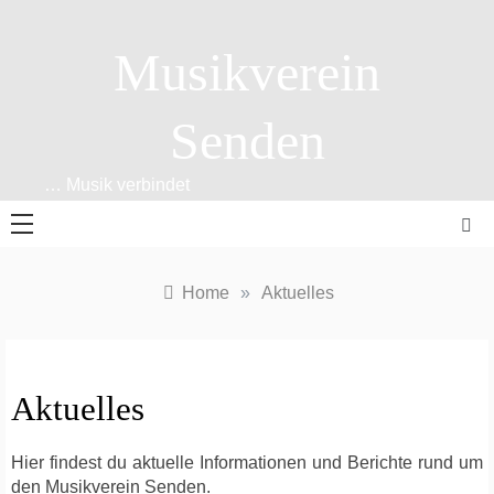
Skip
to
Musikverein
content
Senden
… Musik verbindet
Home
»
Aktuelles
Aktuelles
Hier findest du aktuelle Informationen und Berichte rund um
den Musikverein Senden.